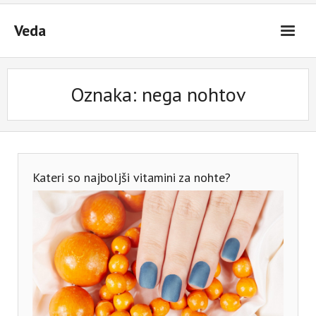
Skip
to
Veda
content
Oznaka:
nega nohtov
Kateri so najboljši vitamini za nohte?