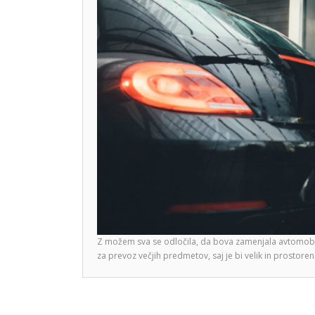
Z možem sva se odločila, da bova zamenjala avtomobil, s
za prevoz večjih predmetov, saj je bi velik in prostore