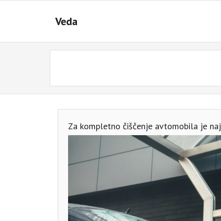
Skip
to
Veda
content
Za kompletno čiščenje avtomobila je najb