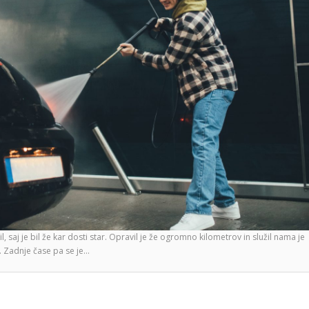
aj je bil že kar dosti star. Opravil je že ogromno kilometrov in služil nama je
n. Zadnje čase pa se je…