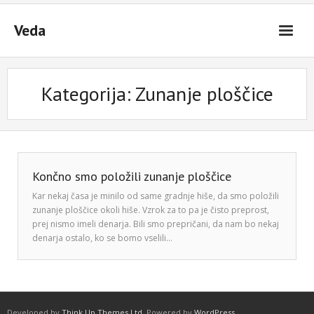
Skip
to
Veda
content
Kategorija:
Zunanje ploščice
Končno smo položili zunanje ploščice
Kar nekaj časa je minilo od same gradnje hiše, da smo položili
zunanje ploščice okoli hiše. Vzrok za to pa je čisto preprost,
prej nismo imeli denarja. Bili smo prepričani, da nam bo nekaj
denarja ostalo, ko se bomo vselili…
Developed by
Think Up Themes Ltd
. Powered by
WordPress
.