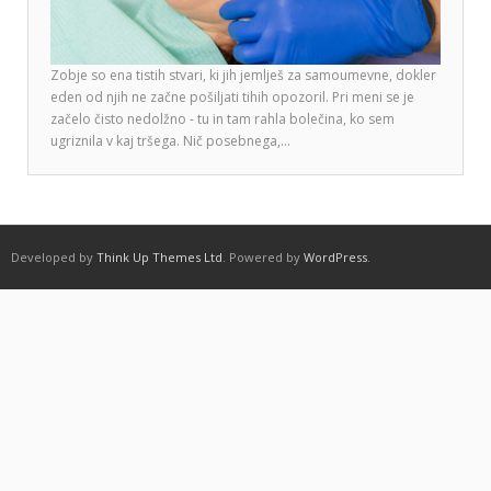
Zobje so ena tistih stvari, ki jih jemlješ za samoumevne, dokler
eden od njih ne začne pošiljati tihih opozoril. Pri meni se je
začelo čisto nedolžno - tu in tam rahla bolečina, ko sem
ugriznila v kaj tršega. Nič posebnega,…
Developed by
Think Up Themes Ltd
. Powered by
WordPress
.