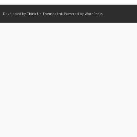
Developed by
Think Up Themes Ltd
. Powered by
WordPress
.