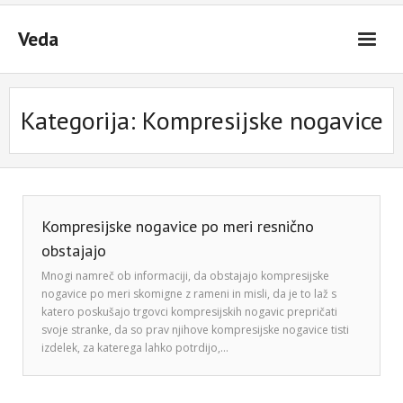
Skip
to
Veda
content
Kategorija:
Kompresijske nogavice
Kompresijske nogavice po meri resnično
obstajajo
Mnogi namreč ob informaciji, da obstajajo kompresijske
nogavice po meri skomigne z rameni in misli, da je to laž s
katero poskušajo trgovci kompresijskih nogavic prepričati
svoje stranke, da so prav njihove kompresijske nogavice tisti
izdelek, za katerega lahko potrdijo,…