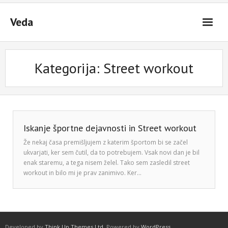
Skip
to
Veda
content
Kategorija:
Street workout
Iskanje športne dejavnosti in Street workout
Že nekaj časa premišljujem z katerim športom bi se začel
ukvarjati, ker sem čutil, da to potrebujem. Vsak novi dan je bil
enak staremu, a tega nisem želel. Tako sem zasledil street
workout in bilo mi je prav zanimivo. Ker…
Developed by
Think Up Themes Ltd
. Powered by
WordPress
.