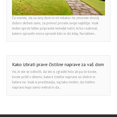
Če menite, da za svoj dom in vrt nikakor ne zmorete dovolj
dobro skrbeti sami, za pomoč prosite svoje najbližje. Vsak
teden sproti lahko pripravite temeljit načrt, ki bo razkrival,
katero opravilo mora opraviti kdo in do kdaj. Na takšen…
Kako izbrati prave čistilne naprave za vaš dom
Vsi, ki ste se odločili, da ste si zgradili hišo ali pa še boste,
boste prišli v dilemo, katere čistilne naprave so dobre in
katere ne. Vsak si predstavlja, saj tako mislim, da čistilno
napravo kupi samo enkrat in da…