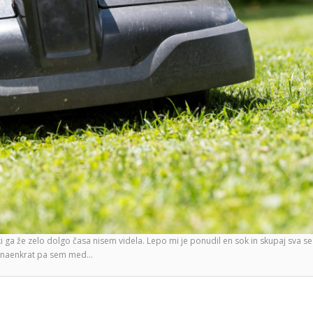
ki ga že zelo dolgo časa nisem videla. Lepo mi je ponudil en sok in skupaj sva se
ar naenkrat pa sem med…