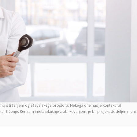
amo s trženjem oglaševalskega prostora. Nekega dne nas je kontaktiral
er trženje. Ker sem imela izkušnje z oblikovanjem, je bil projekt dodeljen meni.