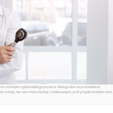
amo s trženjem oglaševalskega prostora. Nekega dne nas je kontaktiral
er trženje. Ker sem imela izkušnje z oblikovanjem, je bil projekt dodeljen meni.