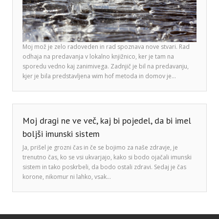
Moj mož je zelo radoveden in rad spoznava nove stvari. Rad
odhaja na predavanja v lokalno knjižnico, ker je tam na
sporedu vedno kaj zanimivega. Zadnjič je bil na predavanju,
kjer je bila predstavljena wim hof metoda in domov je…
Moj dragi ne ve več, kaj bi pojedel, da bi imel
boljši imunski sistem
Ja, prišel je grozni čas in če se bojimo za naše zdravje, je
trenutno čas, ko se vsi ukvarjajo, kako si bodo ojačali imunski
sistem in tako poskrbeli, da bodo ostali zdravi. Sedaj je čas
korone, nikomur ni lahko, vsak…