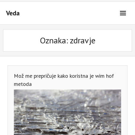
Skip
to
Veda
content
Oznaka:
zdravje
Mož me prepričuje kako koristna je wim hof
metoda