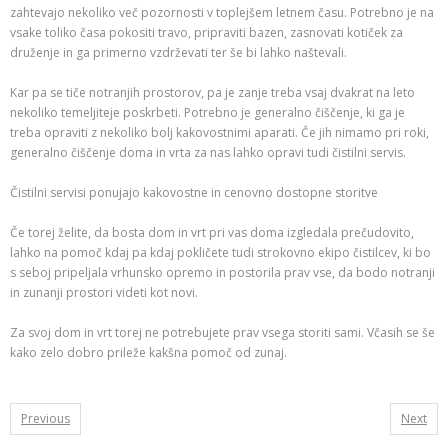
zahtevajo nekoliko več pozornosti v toplejšem letnem času. Potrebno je na
vsake toliko časa pokositi travo, pripraviti bazen, zasnovati kotiček za
druženje in ga primerno vzdrževati ter še bi lahko naštevali.
Kar pa se tiče notranjih prostorov, pa je zanje treba vsaj dvakrat na leto
nekoliko temeljiteje poskrbeti. Potrebno je generalno čiščenje, ki ga je
treba opraviti z nekoliko bolj kakovostnimi aparati. Če jih nimamo pri roki,
generalno čiščenje doma in vrta za nas lahko opravi tudi čistilni servis.
Čistilni servisi ponujajo kakovostne in cenovno dostopne storitve
Če torej želite, da bosta dom in vrt pri vas doma izgledala prečudovito,
lahko na pomoč kdaj pa kdaj pokličete tudi strokovno ekipo čistilcev, ki bo
s seboj pripeljala vrhunsko opremo in postorila prav vse, da bodo notranji
in zunanji prostori videti kot novi.
Za svoj dom in vrt torej ne potrebujete prav vsega storiti sami. Včasih se še
kako zelo dobro prileže kakšna pomoč od zunaj.
Previous
Next