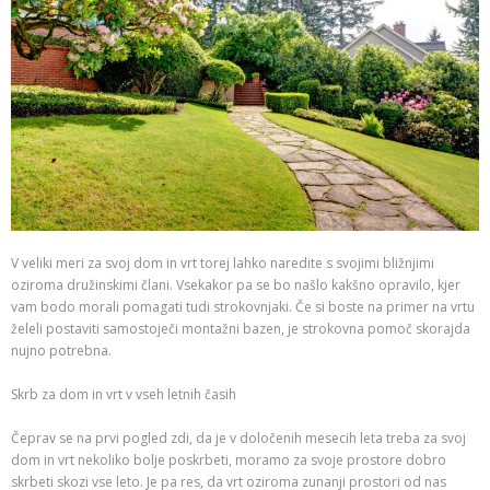
V veliki meri za svoj dom in vrt torej lahko naredite s svojimi bližnjimi
oziroma družinskimi člani. Vsekakor pa se bo našlo kakšno opravilo, kjer
vam bodo morali pomagati tudi strokovnjaki. Če si boste na primer na vrtu
želeli postaviti samostoječi montažni bazen, je strokovna pomoč skorajda
nujno potrebna.
Skrb za dom in vrt v vseh letnih časih
Čeprav se na prvi pogled zdi, da je v določenih mesecih leta treba za svoj
dom in vrt nekoliko bolje poskrbeti, moramo za svoje prostore dobro
skrbeti skozi vse leto. Je pa res, da vrt oziroma zunanji prostori od nas