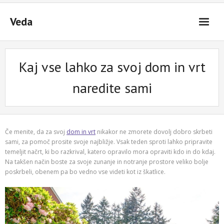
Skip
to
Veda
content
Kaj vse lahko za svoj dom in vrt
naredite sami
Če menite, da za svoj
dom in vrt
nikakor ne zmorete dovolj dobro skrbeti
sami, za pomoč prosite svoje najbližje. Vsak teden sproti lahko pripravite
temeljit načrt, ki bo razkrival, katero opravilo mora opraviti kdo in do kdaj.
Na takšen način boste za svoje zunanje in notranje prostore veliko bolje
poskrbeli, obenem pa bo vedno vse videti kot iz škatlice.