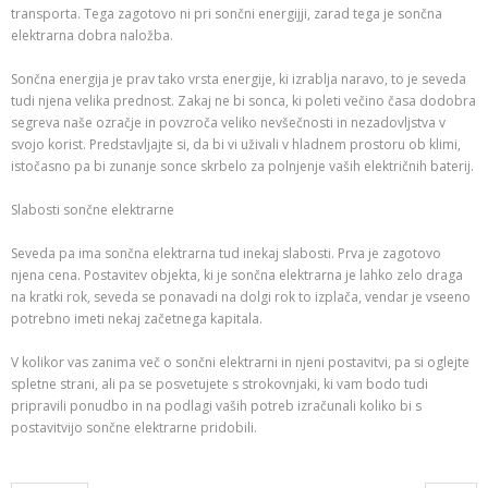
transporta. Tega zagotovo ni pri sončni energijji, zarad tega je sončna
elektrarna dobra naložba.
Sončna energija je prav tako vrsta energije, ki izrablja naravo, to je seveda
tudi njena velika prednost. Zakaj ne bi sonca, ki poleti večino časa dodobra
segreva naše ozračje in povzroča veliko nevšečnosti in nezadovljstva v
svojo korist. Predstavljajte si, da bi vi uživali v hladnem prostoru ob klimi,
istočasno pa bi zunanje sonce skrbelo za polnjenje vaših električnih baterij.
Slabosti sončne elektrarne
Seveda pa ima sončna elektrarna tud inekaj slabosti. Prva je zagotovo
njena cena. Postavitev objekta, ki je sončna elektrarna je lahko zelo draga
na kratki rok, seveda se ponavadi na dolgi rok to izplača, vendar je vseeno
potrebno imeti nekaj začetnega kapitala.
V kolikor vas zanima več o sončni elektrarni in njeni postavitvi, pa si oglejte
spletne strani, ali pa se posvetujete s strokovnjaki, ki vam bodo tudi
pripravili ponudbo in na podlagi vaših potreb izračunali koliko bi s
postavitvijo sončne elektrarne pridobili.