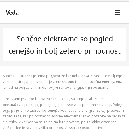
Skip
to
Veda
content
Sončne elektrarne so pogled
cenejšo in bolj zeleno prihodnost
Sončna elektrarna je tema pogovor že kar nekaj časa. Seveda se vsi ljudje z
vsem ne strinjajo pa vendar je vsem skupno to, da je sončna energija ena
izmed najbolj zelenih in obnovljivih virov energije, ki jih poznamo.
Predvsem je veliko boljša za naše okolje, saj z njo praktično ni
onesnaževanja okolja, poleg tega pa je vseskozi prisotna na zemlji. Poleg
tega pa je lahko tudi veliko cenejša kot navadna energija. Zakaj, predvsem
zaradi tega, ker po postavitvi sončne elektrarne lahko pozabite na račun za
elektriko. V kolikor pa se ga ne znebite povsem, pa ga lahko drastično
znižate, kar je seveda velika prednost za vsako gospodinjstvo.