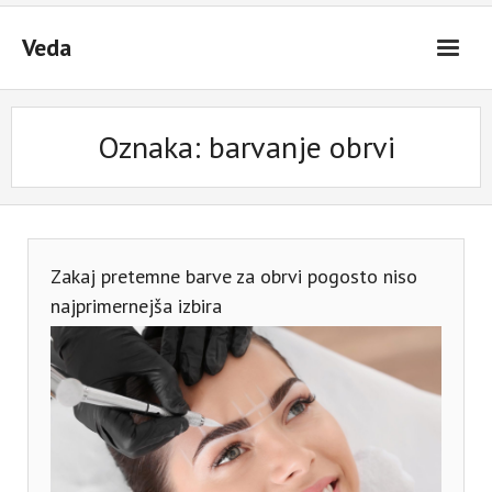
Skip
to
Veda
content
Oznaka:
barvanje obrvi
Zakaj pretemne barve za obrvi pogosto niso
najprimernejša izbira