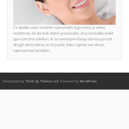
Če sledite vsem modnim zapovedim tega sveta, je velika
verjetnost, da ste tudi dober poznavalec ali poznavalka make
upa oziroma izdelkov, ki so namenjeni ličenju obraza pa tudi
drugih delov telesa. In če pazite, kako izgleda vaš obraz,
najverjetneje temeljito…
Developed by
Think Up Themes Ltd
. Powered by
WordPress
.