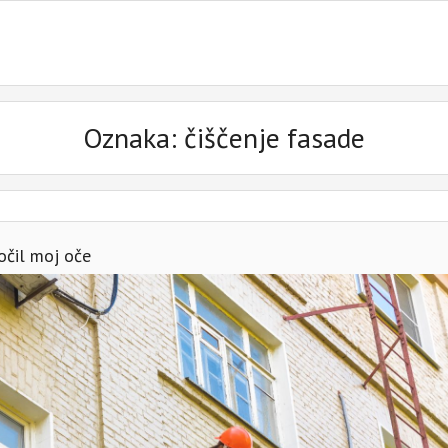
Oznaka:
čiščenje fasade
ločil moj oče