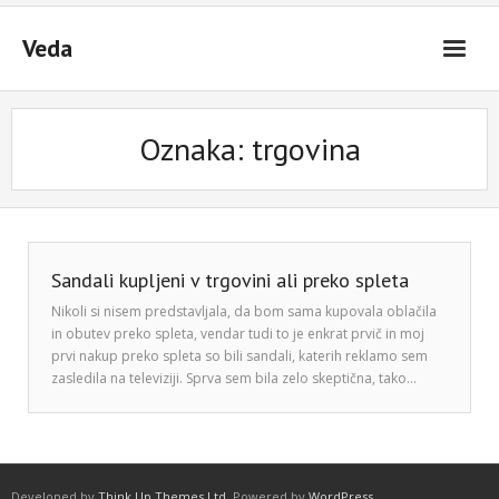
Skip
to
Veda
content
Oznaka:
trgovina
Sandali kupljeni v trgovini ali preko spleta
Nikoli si nisem predstavljala, da bom sama kupovala oblačila
in obutev preko spleta, vendar tudi to je enkrat prvič in moj
prvi nakup preko spleta so bili sandali, katerih reklamo sem
zasledila na televiziji. Sprva sem bila zelo skeptična, tako…
Developed by
Think Up Themes Ltd
. Powered by
WordPress
.