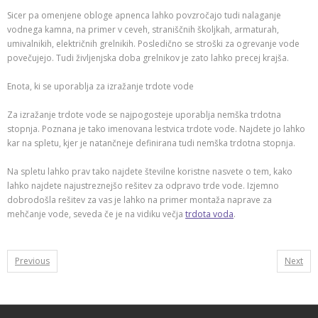
Sicer pa omenjene obloge apnenca lahko povzročajo tudi nalaganje
vodnega kamna, na primer v ceveh, straniščnih školjkah, armaturah,
umivalnikih, električnih grelnikih. Posledično se stroški za ogrevanje vode
povečujejo. Tudi življenjska doba grelnikov je zato lahko precej krajša.
Enota, ki se uporablja za izražanje trdote vode
Za izražanje trdote vode se najpogosteje uporablja nemška trdotna
stopnja. Poznana je tako imenovana lestvica trdote vode. Najdete jo lahko
kar na spletu, kjer je natančneje definirana tudi nemška trdotna stopnja.
Na spletu lahko prav tako najdete številne koristne nasvete o tem, kako
lahko najdete najustreznejšo rešitev za odpravo trde vode. Izjemno
dobrodošla rešitev za vas je lahko na primer montaža naprave za
mehčanje vode, seveda če je na vidiku večja
trdota voda
.
Previous
Next