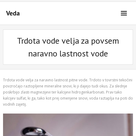
Skip
to
Veda
content
Trdota vode velja za povsem
naravno lastnost vode
Trdota vode velja za naravno lastnost pitne vode. Trdoto v tovrstni tekočini
povzročajo raztopljene mineralne snovi, ki ji dajejo tudi okus. Za slednje
poskrbijo zlasti magnezijevi ter kalcijevi hidrogenkarbonati. Prav tako
kalcijev sulfat, ki ga, tako kot prej omenjene snovi, voda raztaplja na poti do
vodnih zajetij.