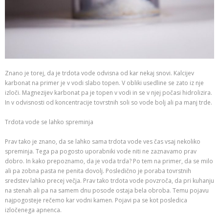
Znano je torej, da je trdota vode odvisna od kar nekaj snovi. Kalcijev
karbonat na primer je v vodi slabo topen. V obliki usedline se zato iz nje
izloči. Magnezijev karbonat pa je topen v vodi in se v njej počasi hidrolizira.
In v odvisnosti od koncentracije tovrstnih soli so vode bolj ali pa manj trde.
Trdota vode se lahko spreminja
Prav tako je znano, da se lahko sama trdota vode ves čas vsaj nekoliko
spreminja. Tega pa pogosto uporabniki vode niti ne zaznavamo prav
dobro. In kako prepoznamo, da je voda trda? Po tem na primer, da se milo
ali pa zobna pasta ne penita dovolj. Posledično je poraba tovrstnih
sredstev lahko precej večja. Prav tako trdota vode povzroča, da pri kuhanju
na stenah ali pa na samem dnu posode ostaja bela obroba. Temu pojavu
najpogosteje rečemo kar vodni kamen. Pojavi pa se kot posledica
izločenega apnenca.