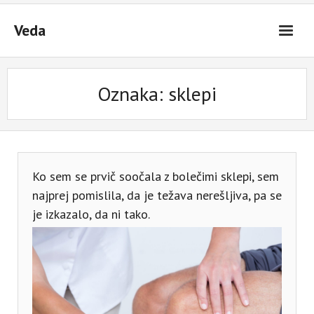
Skip
to
Veda
content
Oznaka:
sklepi
Ko sem se prvič soočala z bolečimi sklepi, sem
najprej pomislila, da je težava nerešljiva, pa se
je izkazalo, da ni tako.