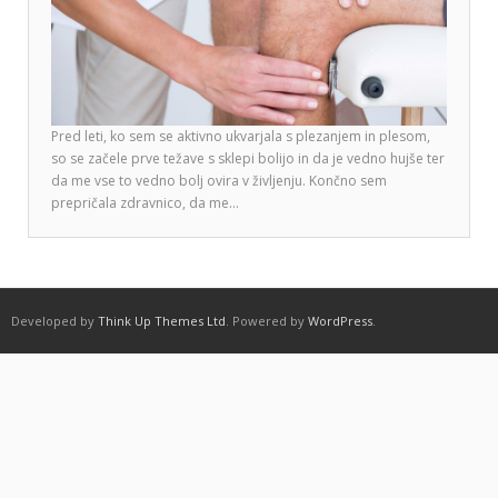
Pred leti, ko sem se aktivno ukvarjala s plezanjem in plesom,
so se začele prve težave s sklepi bolijo in da je vedno hujše ter
da me vse to vedno bolj ovira v življenju. Končno sem
prepričala zdravnico, da me…
Developed by
Think Up Themes Ltd
. Powered by
WordPress
.