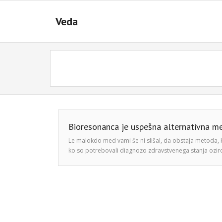
Skip
to
Veda
content
Bioresonanca je uspešna alternativna me
Le malokdo med vami še ni slišal, da obstaja metoda, ki
ko so potrebovali diagnozo zdravstvenega stanja oziro