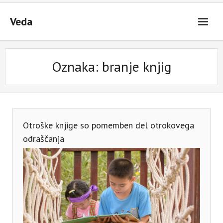
Skip
to
Veda
content
Oznaka:
branje knjig
Otroške knjige so pomemben del otrokovega
odraščanja