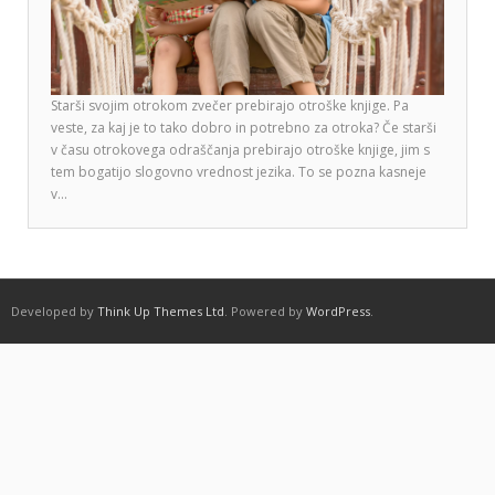
Starši svojim otrokom zvečer prebirajo otroške knjige. Pa
veste, za kaj je to tako dobro in potrebno za otroka? Če starši
v času otrokovega odraščanja prebirajo otroške knjige, jim s
tem bogatijo slogovno vrednost jezika. To se pozna kasneje
v…
Developed by
Think Up Themes Ltd
. Powered by
WordPress
.