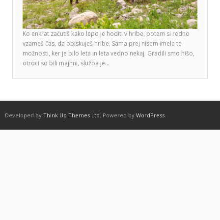
Ko enkrat začutiš kako lepo je hoditi v hribe, potem si redno
vzameš čas, da obiskuješ hribe. Sama prej nisem imela te
možnosti, ker je bilo leta in leta vedno nekaj. Gradili smo hišo,
otroci so bili majhni, služba je…
Developed by
Think Up Themes Ltd
. Powered by
WordPress
.