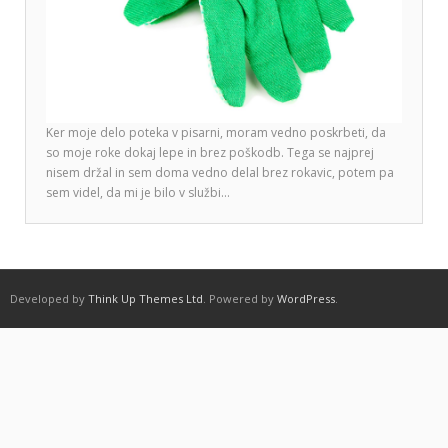
Ker moje delo poteka v pisarni, moram vedno poskrbeti, da
so moje roke dokaj lepe in brez poškodb. Tega se najprej
nisem držal in sem doma vedno delal brez rokavic, potem pa
sem videl, da mi je bilo v službi…
Developed by
Think Up Themes Ltd
. Powered by
WordPress
.