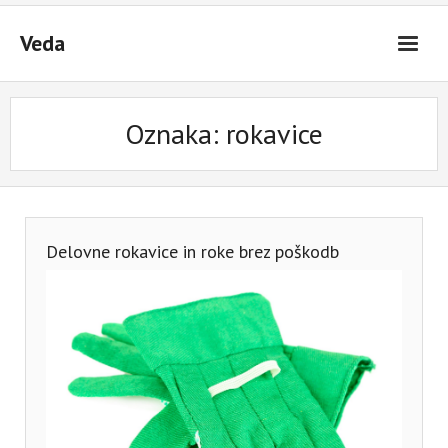
Skip
to
Veda
content
Oznaka:
rokavice
Delovne rokavice in roke brez poškodb