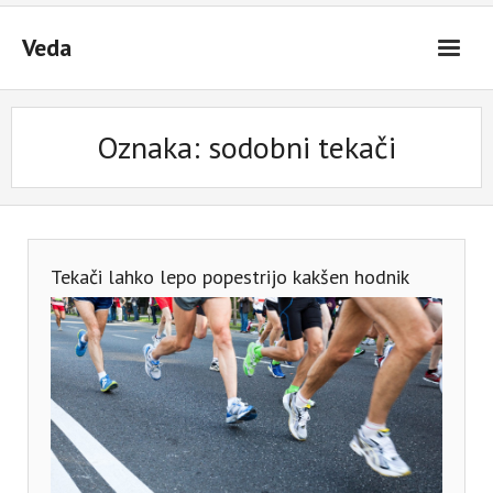
Skip
to
Veda
content
Oznaka:
sodobni tekači
Tekači lahko lepo popestrijo kakšen hodnik