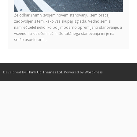
Že odkar živim v svojem novem stanovanju, sem precej
zadovoljen s tem, kako vse skupaj izgleda. Vedno sem si
namreč želel nekoliko bolj moderno opremljeno stanovanje, a
vseeno na klasičen način. Do takšnega stanovanja mi je na
srečo uspelo priti,…
Developed by
Think Up Themes Ltd
. Powered by
WordPress
.