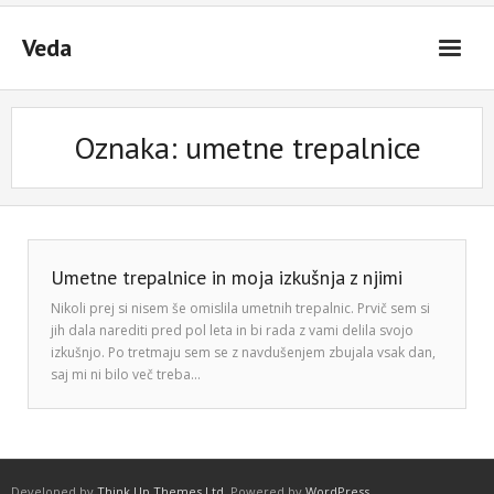
Skip
to
Veda
content
Oznaka:
umetne trepalnice
Umetne trepalnice in moja izkušnja z njimi
Nikoli prej si nisem še omislila umetnih trepalnic. Prvič sem si
jih dala narediti pred pol leta in bi rada z vami delila svojo
izkušnjo. Po tretmaju sem se z navdušenjem zbujala vsak dan,
saj mi ni bilo več treba…
Developed by
Think Up Themes Ltd
. Powered by
WordPress
.