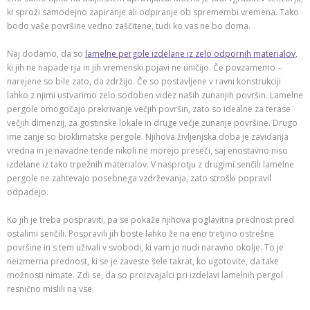
ki sproži samodejno zapiranje ali odpiranje ob spremembi vremena. Tako
bodo vaše površine vedno zaščitene, tudi ko vas ne bo doma.
Naj dodamo, da so
lamelne pergole izdelane iz zelo odpornih materialov
,
ki jih ne napade rja in jih vremenski pojavi ne uničijo. Če povzamemo –
narejene so bile zato, da zdržijo. Če so postavljene v ravni konstrukciji
lahko z njimi ustvarimo zelo sodoben videz naših zunanjih površin. Lamelne
pergole omogočajo prekrivanje večjih površin, zato so idealne za terase
večjih dimenzij, za gostinske lokale in druge večje zunanje površine. Drugo
ime zanje so bioklimatske pergole. Njihova življenjska doba je zavidanja
vredna in je navadne tende nikoli ne morejo preseči, saj enostavno niso
izdelane iz tako trpežnih materialov. V nasprotju z drugimi senčili lamelne
pergole ne zahtevajo posebnega vzdrževanja, zato stroški popravil
odpadejo.
Ko jih je treba pospraviti, pa se pokaže njihova poglavitna prednost pred
ostalimi senčili. Pospravili jih boste lahko že na eno tretjino ostrešne
površine in s tem uživali v svobodi, ki vam jo nudi naravno okolje. To je
neizmerna prednost, ki se je zaveste šele takrat, ko ugotovite, da take
možnosti nimate. Zdi se, da so proizvajalci pri izdelavi lamelnih pergol
resnično mislili na vse.