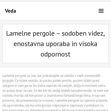
Skip
to
Veda
content
Lamelne pergole – sodoben videz,
enostavna uporaba in visoka
odpornost
Lamelne pergole so vse, kar potrebujete za zaščito v vseh vremenskih
pogojih. Če iščete senčilo, ki vas bo poleti senčilo, pozimi ščitilo pred
snegom in vam ga ne bo treba zapirati ob neurjih, dežju in močnem vetru,
so prava stvar za vas. Če ste bili do sedaj lastnik navadne tende, se vam vse
našteto morda zdi kot prizor iz znanstveno-fantastičnega filma. A naj vam
povemo, da presenečenj še ni konec. Lamelne pergole so izjemno prijazne
do uporabnika, saj mu omogočajo odpiranje in zapiranje s pritiskom na
eno samo tipko na daljinskem upravljalcu. Možna je tudi vgraditev senzorja,