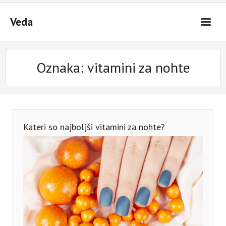
Skip
to
Veda
content
Oznaka:
vitamini za nohte
Kateri so najboljši vitamini za nohte?