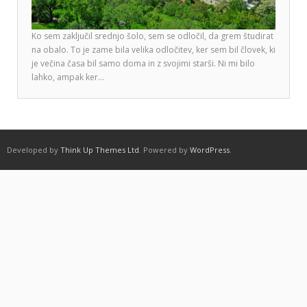
Ko sem zaključil srednjo šolo, sem se odločil, da grem študirat
na obalo. To je zame bila velika odločitev, ker sem bil človek, ki
je večina časa bil samo doma in z svojimi starši. Ni mi bilo
lahko, ampak ker…
Developed by
Think Up Themes Ltd
. Powered by
WordPress
.